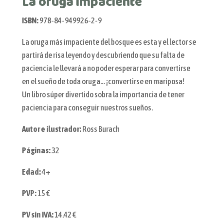
La oruga impaciente
ISBN:
978-84-949926-2-9
La oruga más impaciente del bosque es esta y el lector se
partirá de risa leyendo y descubriendo que su falta de
paciencia le llevará a no poder esperar para convertirse
en el sueño de toda oruga… ¡convertirse en mariposa!
Un libro súper divertido sobra la importancia de tener
paciencia para conseguir nuestros sueños.
Autor e ilustrador:
Ross Burach
Páginas:
32
Edad:
4+
PVP:
15 €
PV sin IVA:
14,42 €