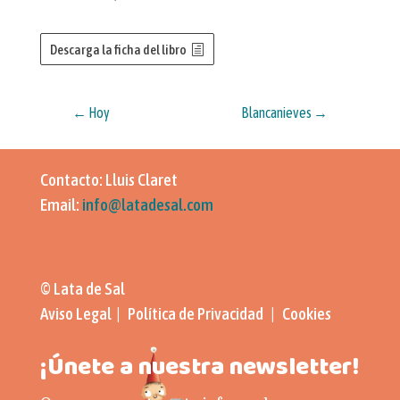
Descarga la ficha del libro
←
Hoy
Blancanieves
→
Contacto: Lluis Claret
Email:
info@latadesal.com
© Lata de Sal
Aviso Legal | Política de Privacidad | Cookies
¡Únete a nuestra newsletter!