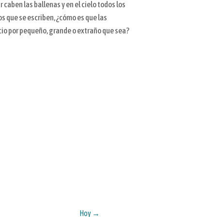
 caben las ballenas y en el cielo todos los
os que se escriben, ¿cómo es que las
io por pequeño, grande o extraño que sea?
Hoy
→