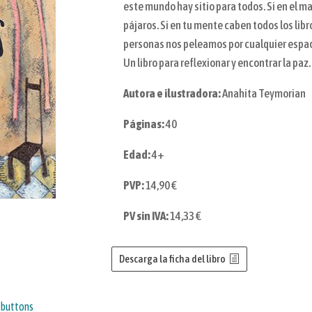
este mundo hay sitio para todos. Si en el mar
pájaros. Si en tu mente caben todos los libr
personas nos peleamos por cualquier espac
Un libro para reflexionar y encontrar la paz.
Autora e ilustradora:
Anahita Teymorian
Páginas:
40
Edad:
4+
PVP:
14,90 €
PV sin IVA:
14,33 €
Descarga la ficha del libro
y buttons