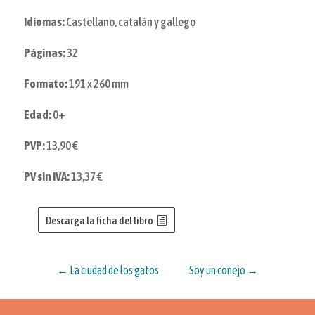
Idiomas:
Castellano, catalán y gallego
Páginas:
32
Formato:
191 x 260 mm
Edad:
0+
PVP:
13,90 €
PV sin IVA:
13,37 €
Descarga la ficha del libro
←
La ciudad de los gatos
Soy un conejo
→